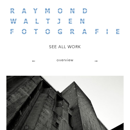
←
overview
→