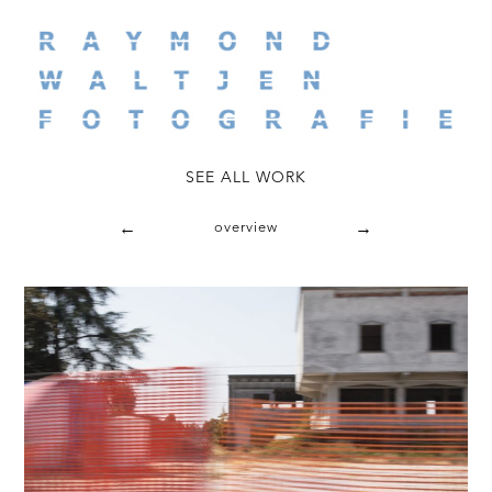
←
overview
→